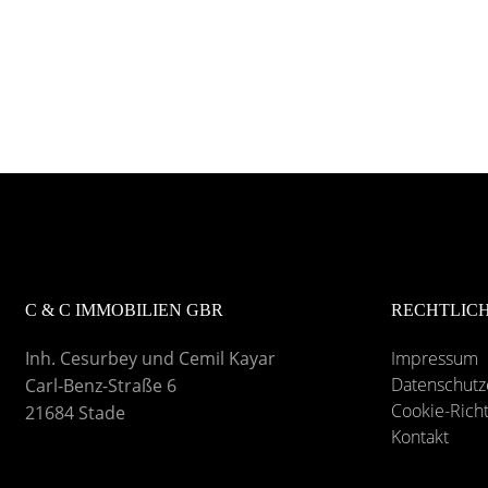
C & C IMMOBILIEN GBR
RECHTLIC
Inh. Cesurbey und Cemil Kayar
Impressum
Datenschutz
Carl-Benz-Straße 6
Cookie-Richt
21684 Stade
Kontakt