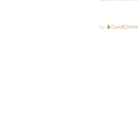
by
CundCImm