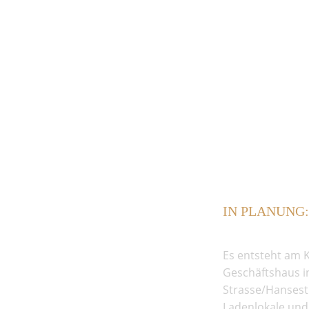
IN PLANUNG: D
Es entsteht am K
Geschäftshaus i
Strasse/Hansest
Ladenlokale und