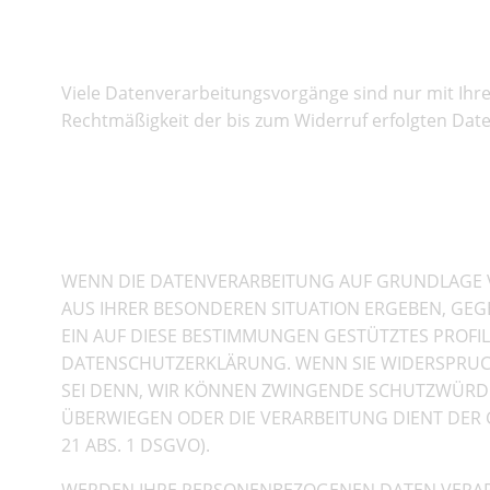
Widerruf Ihrer Einwilligu
Viele Datenverarbeitungsvorgänge sind nur mit Ihrer 
Rechtmäßigkeit der bis zum Widerruf erfolgten Dat
Widerspruchsrecht gegen d
Direktwerbung (Art. 21 
WENN DIE DATENVERARBEITUNG AUF GRUNDLAGE VON 
AUS IHRER BESONDEREN SITUATION ERGEBEN, GEG
EIN AUF DIESE BESTIMMUNGEN GESTÜTZTES PROFIL
DATENSCHUTZERKLÄRUNG. WENN SIE WIDERSPRUCH
SEI DENN, WIR KÖNNEN ZWINGENDE SCHUTZWÜRDIG
ÜBERWIEGEN ODER DIE VERARBEITUNG DIENT DE
21 ABS. 1 DSGVO).