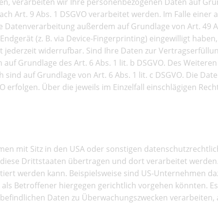
ben, verarbeiten wir Ihre personenbezogenen Daten auf Grundl
ch Art. 9 Abs. 1 DSGVO verarbeitet werden. Im Falle einer 
e Datenverarbeitung außerdem auf Grundlage von Art. 49 Abs
Endgerät (z. B. via Device-Fingerprinting) eingewilligt haben
st jederzeit widerrufbar. Sind Ihre Daten zur Vertragserfüll
auf Grundlage des Art. 6 Abs. 1 lit. b DSGVO. Des Weiteren 
ich sind auf Grundlage von Art. 6 Abs. 1 lit. c DSGVO. Die D
GVO erfolgen. Über die jeweils im Einzelfall einschlägigen R
e in die USA und sonstige Dri
 mit Sitz in den USA oder sonstigen datenschutzrechtlich 
diese Drittstaaten übertragen und dort verarbeitet werden.
tiert werden kann. Beispielsweise sind US-Unternehmen da
als Betroffener hiergegen gerichtlich vorgehen könnten. E
n befindlichen Daten zu Überwachungszwecken verarbeiten,