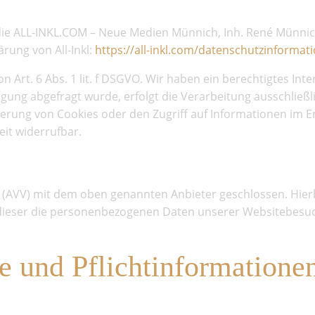
st die ALL-INKL.COM – Neue Medien Münnich, Inh. René Münni
ärung von All-Inkl:
https://all-inkl.com/datenschutzinformat
n Art. 6 Abs. 1 lit. f DSGVO. Wir haben ein berechtigtes Int
gung abgefragt wurde, erfolgt die Verarbeitung ausschließli
cherung von Cookies oder den Zugriff auf Informationen im En
eit widerrufbar.
 (AVV) mit dem oben genannten Anbieter geschlossen. Hierb
s dieser die personenbezogenen Daten unserer Websitebes
 und Pflicht­informatione