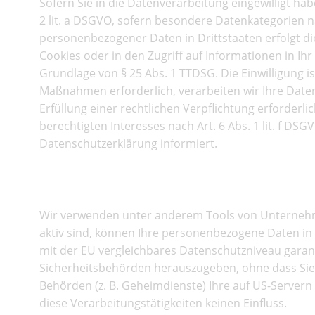
Sofern Sie in die Datenverarbeitung eingewilligt ha
2 lit. a DSGVO, sofern besondere Datenkategorien na
personenbezogener Daten in Drittstaaten erfolgt di
Cookies oder in den Zugriff auf Informationen in Ihr 
Grundlage von § 25 Abs. 1 TTDSG. Die Einwilligung i
Maßnahmen erforderlich, verarbeiten wir Ihre Daten 
Erfüllung einer rechtlichen Verpflichtung erforderl
berechtigten Interesses nach Art. 6 Abs. 1 lit. f DS
Datenschutzerklärung informiert.
Hinweis zur Datenweitergab
Wir verwenden unter anderem Tools von Unternehmen
aktiv sind, können Ihre personenbezogene Daten in 
mit der EU vergleichbares Datenschutzniveau garan
Sicherheitsbehörden herauszugeben, ohne dass Sie 
Behörden (z. B. Geheimdienste) Ihre auf US-Server
diese Verarbeitungstätigkeiten keinen Einfluss.