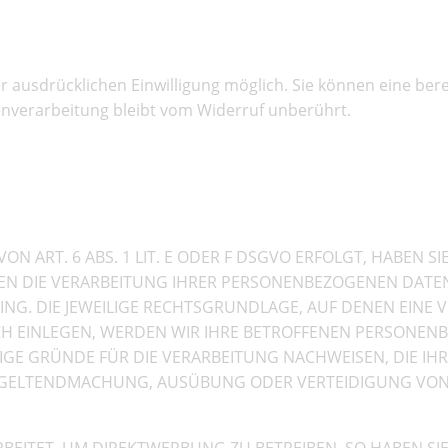
ng zur Datenverarbeitung
ausdrücklichen Einwilligung möglich. Sie können eine bereits
enverarbeitung bleibt vom Widerruf unberührt.
ie Datenerhebung in besondere
DSGVO)
ART. 6 ABS. 1 LIT. E ODER F DSGVO ERFOLGT, HABEN SIE
EN DIE VERARBEITUNG IHRER PERSONENBEZOGENEN DATEN
ING. DIE JEWEILIGE RECHTSGRUNDLAGE, AUF DENEN EINE 
 EINLEGEN, WERDEN WIR IHRE BETROFFENEN PERSONENB
E GRÜNDE FÜR DIE VERARBEITUNG NACHWEISEN, DIE IHRE
R GELTENDMACHUNG, AUSÜBUNG ODER VERTEIDIGUNG VO